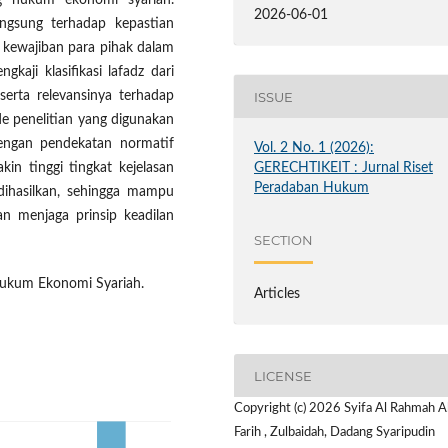
g hukum ekonomi syariah.
2026-06-01
langsung terhadap kepastian
 kewajiban para pihak dalam
kaji klasifikasi lafadz dari
ISSUE
 serta relevansinya terhadap
e penelitian yang digunakan
 dengan pendekatan normatif
Vol. 2 No. 1 (2026):
in tinggi tingkat kejelasan
GERECHTIKEIT : Jurnal Riset
Peradaban Hukum
dihasilkan, sehingga mampu
an menjaga prinsip keadilan
SECTION
Hukum Ekonomi Syariah.
Articles
LICENSE
Copyright (c) 2026 Syifa Al Rahmah A
Farih , Zulbaidah, Dadang Syaripudin