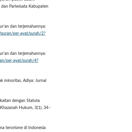
 dan Pariwisata Kabupaten
ur’an dan terjemahannya:
d/quran/per-ayat/surah/2?
ur’an dan terjemahannya:
ran/per-ayat/surah/4?
ak minoritas. Adiya: Jurnal
rkaitan dengan Statuta
 Khazanah Hukum, 3(1), 34–
ana terorisme di Indonesia