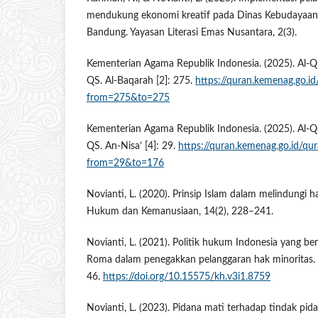
mendukung ekonomi kreatif pada Dinas Kebudayaan
Bandung. Yayasan Literasi Emas Nusantara, 2(3).
Kementerian Agama Republik Indonesia. (2025). Al-Q
QS. Al-Baqarah [2]: 275.
https://quran.kemenag.go.i
from=275&to=275
Kementerian Agama Republik Indonesia. (2025). Al-Q
QS. An-Nisa’ [4]: 29.
https://quran.kemenag.go.id/qu
from=29&to=176
Novianti, L. (2020). Prinsip Islam dalam melindungi h
Hukum dan Kemanusiaan, 14(2), 228–241.
Novianti, L. (2021). Politik hukum Indonesia yang be
Roma dalam penegakkan pelanggaran hak minoritas.
46.
https://doi.org/10.15575/kh.v3i1.8759
Novianti, L. (2023). Pidana mati terhadap tindak pid