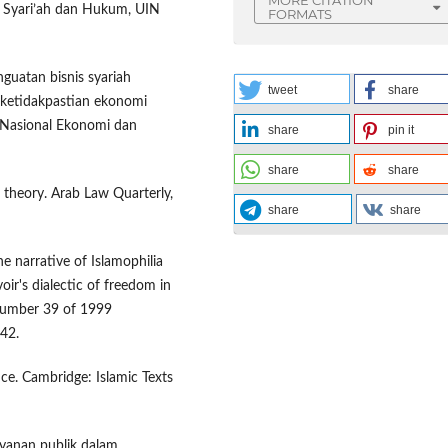
as Syari’ah dan Hukum, UIN
FORMATS
enguatan bisnis syariah
tweet
share
 ketidakpastian ekonomi
r Nasional Ekonomi dan
share
pin it
share
share
l theory. Arab Law Quarterly,
share
share
he narrative of Islamophilia
r's dialectic of freedom in
 Number 39 of 1999
–42.
nce. Cambridge: Islamic Texts
ayanan publik dalam