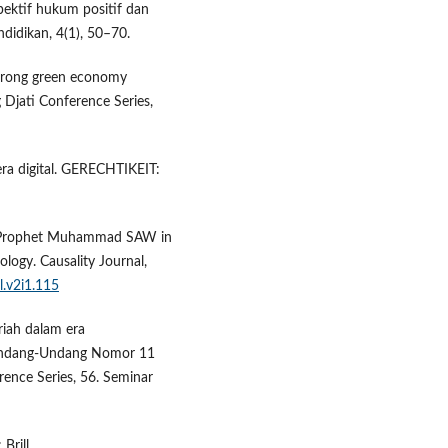
ektif hukum positif dan
didikan, 4(1), 50–70.
dorong green economy
Djati Conference Series,
era digital. GERECHTIKEIT:
the Prophet Muhammad SAW in
ology. Causality Journal,
l.v2i1.115
riah dalam era
p Undang-Undang Nomor 11
ence Series, 56. Seminar
Brill.