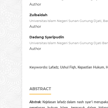
Author
Zulbaidah
Universitas Islam Negeri Sunan Gunung Djati, B
Author
Dadang Syaripudin
Universitas Islam Negeri Sunan Gunung Djati Ba
Author
Keywords:
Lafadz, Ushul Fiqh, Kepastian Hukum,
ABSTRACT
Abstrak
:
Kejelasan lafadz dalam nash syar‘i merupa