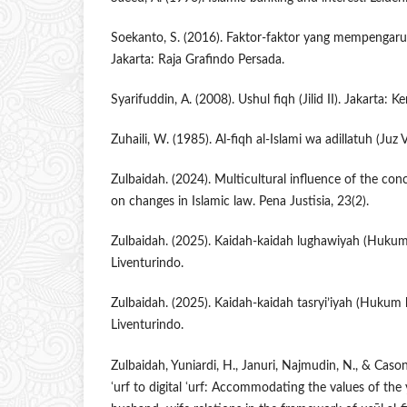
Soekanto, S. (2016). Faktor-faktor yang mempengar
Jakarta: Raja Grafindo Persada.
Syarifuddin, A. (2008). Ushul fiqh (Jilid II). Jakarta: K
Zuhaili, W. (1985). Al-fiqh al-Islami wa adillatuh (Juz V
Zulbaidah. (2024). Multicultural influence of the conc
on changes in Islamic law. Pena Justisia, 23(2).
Zulbaidah. (2025). Kaidah-kaidah lughawiyah (Hukum
Liventurindo.
Zulbaidah. (2025). Kaidah-kaidah tasryi’iyah (Hukum 
Liventurindo.
Zulbaidah, Yuniardi, H., Januri, Najmudin, N., & Cason
ʿurf to digital ʿurf: Accommodating the values of th