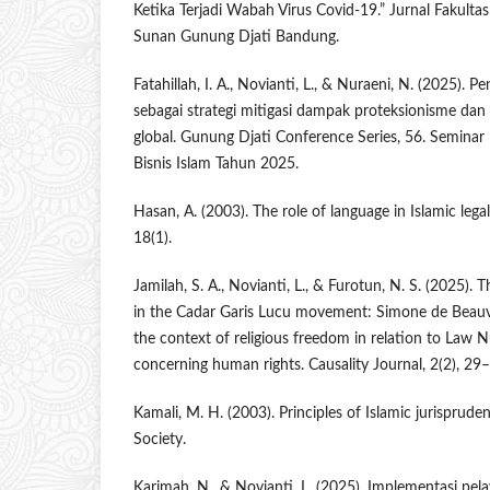
Ketika Terjadi Wabah Virus Covid-19.” Jurnal Fakult
Sunan Gunung Djati Bandung.
Fatahillah, I. A., Novianti, L., & Nuraeni, N. (2025). P
sebagai strategi mitigasi dampak proteksionisme dan
global. Gunung Djati Conference Series, 56. Semina
Bisnis Islam Tahun 2025.
Hasan, A. (2003). The role of language in Islamic lega
18(1).
Jamilah, S. A., Novianti, L., & Furotun, N. S. (2025). T
in the Cadar Garis Lucu movement: Simone de Beauvoi
the context of religious freedom in relation to Law
concerning human rights. Causality Journal, 2(2), 29
Kamali, M. H. (2003). Principles of Islamic jurisprude
Society.
Karimah, N., & Novianti, L. (2025). Implementasi pel