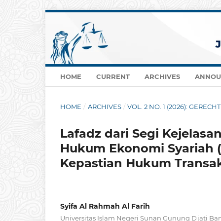
HOME
CURRENT
ARCHIVES
ANNOU
HOME
/
ARCHIVES
/
VOL. 2 NO. 1 (2026): GERE
Lafadz dari Segi Kejelas
Hukum Ekonomi Syariah (
Kepastian Hukum Transa
Syifa Al Rahmah Al Farih
Universitas Islam Negeri Sunan Gunung Djati Ba