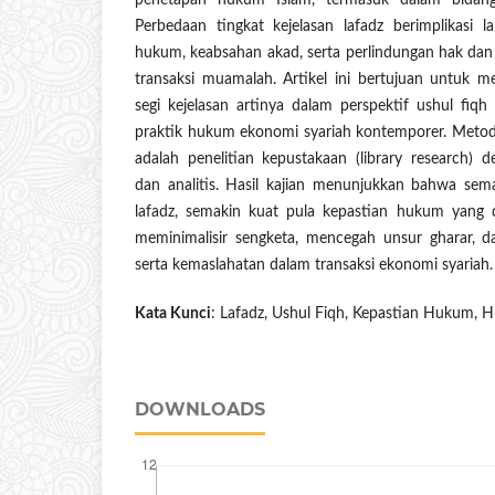
penetapan hukum Islam, termasuk dalam bidan
Perbedaan tingkat kejelasan lafadz berimplikasi 
hukum, keabsahan akad, serta perlindungan hak dan
transaksi muamalah. Artikel ini bertujuan untuk meng
segi kejelasan artinya dalam perspektif ushul fiqh
praktik hukum ekonomi syariah kontemporer. Metod
adalah penelitian kepustakaan (library research)
dan analitis. Hasil kajian menunjukkan bahwa semak
lafadz, semakin kuat pula kepastian hukum yang 
meminimalisir sengketa, mencegah unsur gharar, d
serta kemaslahatan dalam transaksi ekonomi syariah.
Kata Kunci
: Lafadz, Ushul Fiqh, Kepastian Hukum, 
DOWNLOADS