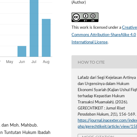
(Author)
This work is licensed under a
Creative
Commons Attribution-ShareAlike 4.0
International License
.
HOW TO CITE
Lafadz dari Segi Kejelasan Artinya
dan Urgensinya dalam Hukum
Ekonomi Syariah (Kajian Ushul Fiq
terhadap Kepastian Hukum
Transaksi Muamalah). (2026).
GERECHTIKEIT : Jurnal Riset
Peradaban Hukum
,
2
(1), 156-169.
https://journal.inacexter.com/index
n, dan Moh. Mahbub.
php/gerechtikeit/article/view/15
aan Tuntutan Hukum Ibadah
MORE CITATION