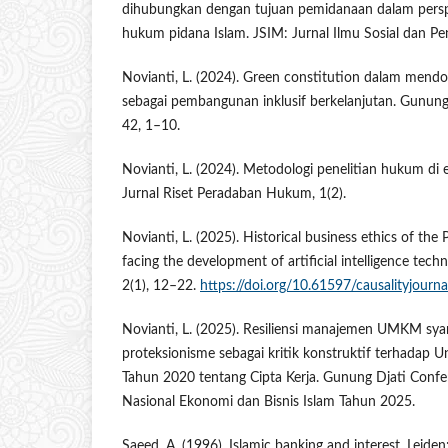
dihubungkan dengan tujuan pemidanaan dalam persp
hukum pidana Islam. JSIM: Jurnal Ilmu Sosial dan Pen
Novianti, L. (2024). Green constitution dalam men
sebagai pembangunan inklusif berkelanjutan. Gunung 
42, 1–10.
Novianti, L. (2024). Metodologi penelitian hukum di 
Jurnal Riset Peradaban Hukum, 1(2).
Novianti, L. (2025). Historical business ethics of 
facing the development of artificial intelligence techn
2(1), 12–22.
https://doi.org/10.61597/causalityjourna
Novianti, L. (2025). Resiliensi manajemen UMKM sya
proteksionisme sebagai kritik konstruktif terhada
Tahun 2020 tentang Cipta Kerja. Gunung Djati Confer
Nasional Ekonomi dan Bisnis Islam Tahun 2025.
Saeed, A. (1996). Islamic banking and interest. Leiden: 